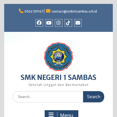
Skip
to
0562 391167
contact@smkn1sambas.sch.id
content
Facebook
Youtube
Instagram
TikTok
Email
SMK NEGERI 1 SAMBAS
Sekolah Unggul dan Bermartabat
Search
for:
Menu