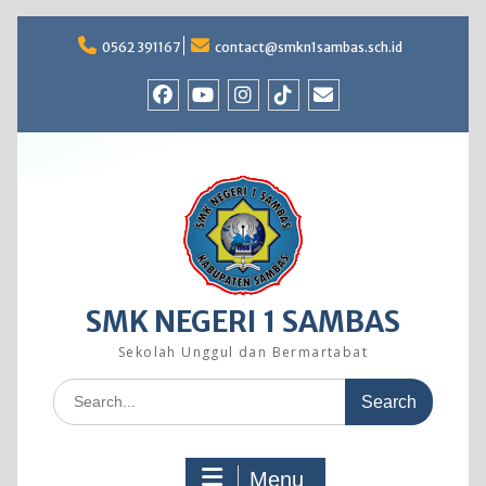
Skip
to
0562 391167
contact@smkn1sambas.sch.id
content
Facebook
Youtube
Instagram
TikTok
Email
SMK NEGERI 1 SAMBAS
Sekolah Unggul dan Bermartabat
Search
for:
Menu