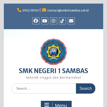
Skip
to
0562 391167
contact@smkn1sambas.sch.id
content
Facebook
Youtube
Instagram
TikTok
Email
SMK NEGERI 1 SAMBAS
Sekolah Unggul dan Bermartabat
Search
for:
Menu