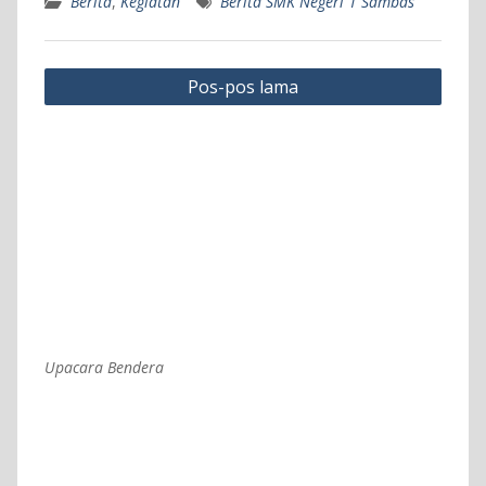
Berita
,
Kegiatan
Berita SMK Negeri 1 Sambas
Navigasi
Pos-pos lama
pos
Upacara Bendera