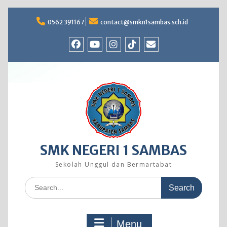
Skip
to
0562 391167
contact@smkn1sambas.sch.id
content
Facebook
Youtube
Instagram
TikTok
Email
SMK NEGERI 1 SAMBAS
Sekolah Unggul dan Bermartabat
Search
for:
Menu