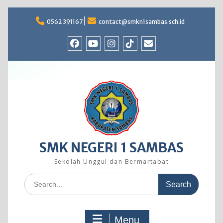
Skip
to
0562 391167
contact@smkn1sambas.sch.id
content
Facebook
Youtube
Instagram
TikTok
Email
SMK NEGERI 1 SAMBAS
Sekolah Unggul dan Bermartabat
Search
for:
Menu