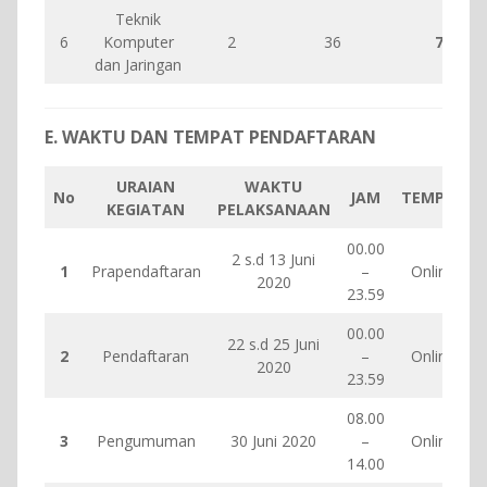
Teknik
6
Komputer
2
36
72
dan Jaringan
E. WAKTU DAN TEMPAT PENDAFTARAN
URAIAN
WAKTU
No
JAM
TEMPAT
KEGIATAN
PELAKSANAAN
00.00
2 s.d 13 Juni
1
Prapendaftaran
–
Online
2020
23.59
00.00
22 s.d 25 Juni
2
Pendaftaran
–
Online
2020
23.59
08.00
3
Pengumuman
30 Juni 2020
–
Online
14.00