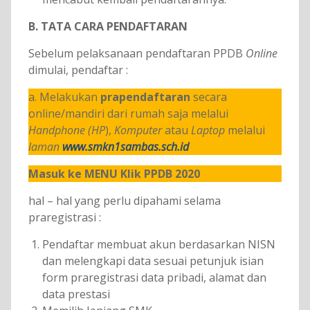
B. TATA CARA PENDAFTARAN
Sebelum pelaksanaan pendaftaran PPDB
Online
dimulai, pendaftar :
a. Melakukan
prapendaftaran
secara
online/mandiri dari rumah saja melalui
Handphone (HP
),
Komputer
a­tau
Laptop
melalui
laman
www.smkn1sambas.sch.id
Masuk ke MENU Klik PPDB 2020
hal – hal yang perlu dipahami selama
praregistrasi :
Pendaftar membuat akun berdasarkan NISN
dan melengkapi data sesuai petunjuk isian
form praregistrasi data pribadi, alamat dan
data prestasi