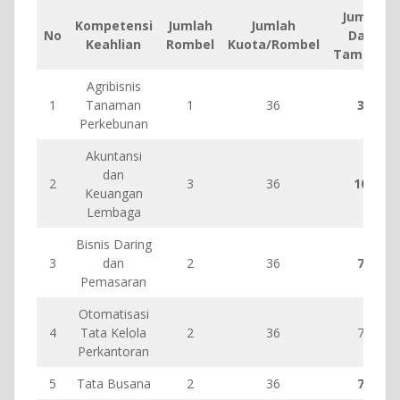
Jumlah
Kompetensi
Jumlah
Jumlah
No
Daya
Keahlian
Rombel
Kuota/Rombel
Tampung
Agribisnis
1
Tanaman
1
36
36
Perkebunan
Akuntansi
dan
2
3
36
108
Keuangan
Lembaga
Bisnis Daring
3
dan
2
36
72
Pemasaran
Otomatisasi
4
Tata Kelola
2
36
72
Perkantoran
5
Tata Busana
2
36
72