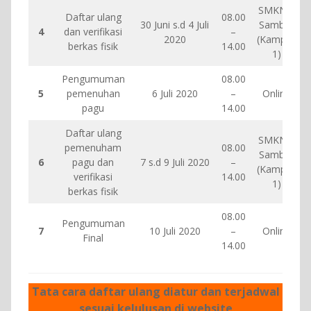
SMKN 1
Daftar ulang
08.00
30 Juni s.d 4 Juli
Sambas
4
dan verifikasi
–
2020
(Kampus
berkas fisik
14.00
1)
Pengumuman
08.00
5
pemenuhan
6 Juli 2020
–
Online
pagu
14.00
Daftar ulang
SMKN 1
pemenuham
08.00
Sambas
6
pagu dan
7 s.d 9 Juli 2020
–
(Kampus
verifikasi
14.00
1)
berkas fisik
08.00
Pengumuman
7
10 Juli 2020
–
Online
Final
14.00
Tata cara daftar ulang diatur dan terjadwal
sesuai kelulusan di website