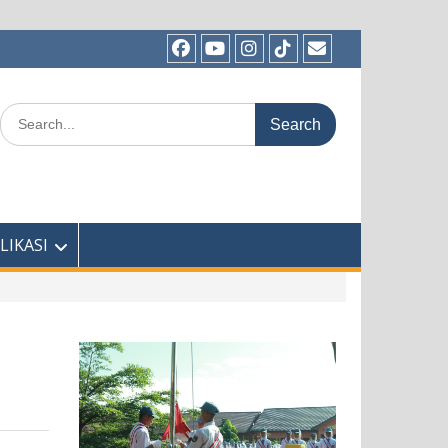
Facebook
Youtube
Instagram
TikTok
Email
Search
for:
LIKASI