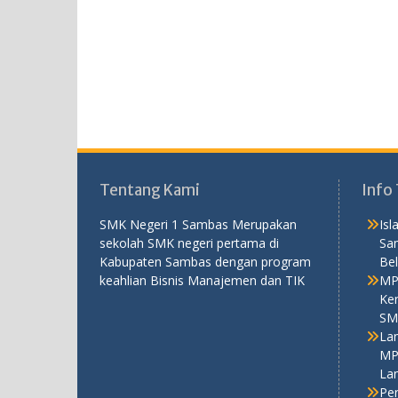
Tentang Kami
Info 
SMK Negeri 1 Sambas Merupakan
Is
sekolah SMK negeri pertama di
Sa
Kabupaten Sambas dengan program
Bel
keahlian Bisnis Manajemen dan TIK
MP
Ken
SM
La
MP
La
Pe