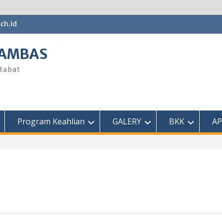
ch.id
SAMBAS
tabat
Program Keahlian
GALERY
BKK
AP