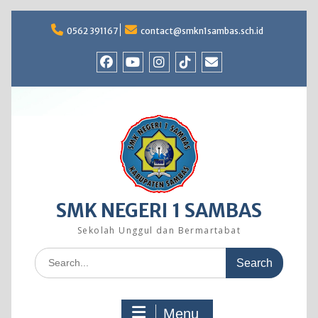
Skip
to
0562 391167
contact@smkn1sambas.sch.id
content
Facebook
Youtube
Instagram
TikTok
Email
SMK NEGERI 1 SAMBAS
Sekolah Unggul dan Bermartabat
Search
for:
Menu