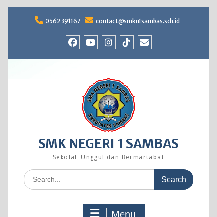
Skip
to
0562 391167
contact@smkn1sambas.sch.id
content
Facebook
Youtube
Instagram
TikTok
Email
SMK NEGERI 1 SAMBAS
Sekolah Unggul dan Bermartabat
Search
for:
Menu