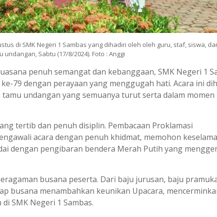
us di SMK Negeri 1 Sambas yang dihadiri oleh oleh guru, staf, siswa, da
u undangan, Sabtu (17/8/2024). Foto : Anggi
 suasana penuh semangat dan kebanggaan, SMK Negeri 1 
ke-79 dengan perayaan yang menggugah hati. Acara ini dih
erta tamu undangan yang semuanya turut serta dalam momen
ang tertib dan penuh disiplin. Pembacaan Proklamasi
engawali acara dengan penuh khidmat, memohon keselam
andai dengan pengibaran bendera Merah Putih yang mengg
eragaman busana peserta. Dari baju jurusan, baju pramuka
setiap busana menambahkan keunikan Upacara, mencerminka
di SMK Negeri 1 Sambas.