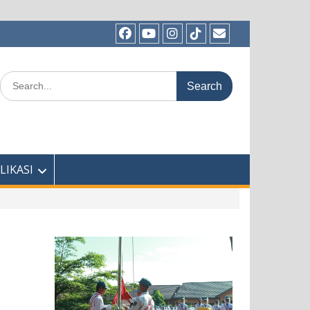
Facebook
Youtube
Instagram
TikTok
Email
Search
for:
LIKASI