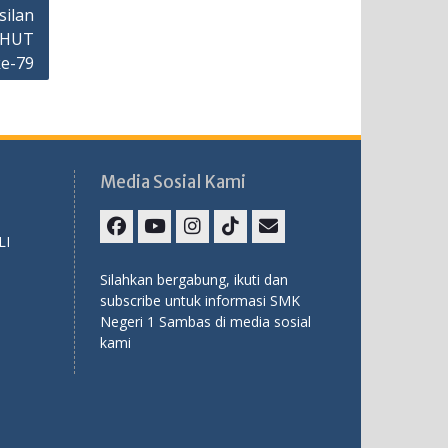
silan
 HUT
ke-79
Media Sosial Kami
LI
Facebook
Youtube
Instagram
TikTok
Email
Silahkan bergabung, ikuti dan
subscribe untuk informasi SMK
Negeri 1 Sambas di media sosial
kami