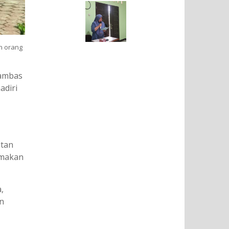
n orang
Sambas
adiri
atan
emakan
,
n