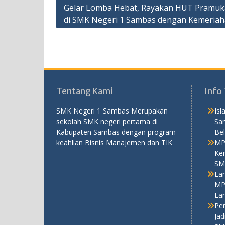
Navigasi
Gelar Lomba Hebat, Rayakan HUT Pramuk
di SMK Negeri 1 Sambas dengan Kemeria
pos
Tentang Kami
Info 
SMK Negeri 1 Sambas Merupakan
Is
sekolah SMK negeri pertama di
Sa
Kabupaten Sambas dengan program
Bel
keahlian Bisnis Manajemen dan TIK
MP
Ken
SM
La
MP
La
Pe
Ja