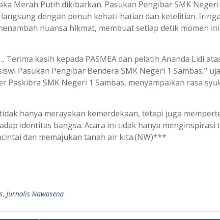
ka Merah Putih dikibarkan. Pasukan Pengibar SMK Negeri
langsung dengan penuh kehati-hatian dan ketelitian. Iring
 menambah nuansa hikmat, membuat setiap detik momen ini
… Terima kasih kepada PASMEA dan pelatih Ananda Lidi ata
 siswi Pasukan Pengibar Bendera SMK Negeri 1 Sambas,” uj
ler Paskibra SMK Negeri 1 Sambas, menyampaikan rasa syu
 tidak hanya merayakan kemerdekaan, tetapi juga mempert
ap identitas bangsa. Acara ini tidak hanya menginspirasi t
cintai dan memajukan tanah air kita.(NW)***
s
,
Jurnalis Nawasena