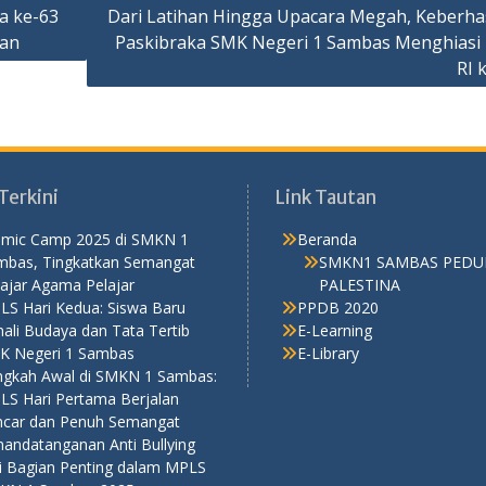
a ke-63
Dari Latihan Hingga Upacara Megah, Keberha
han
Paskibraka SMK Negeri 1 Sambas Menghiasi
RI 
Terkini
Link Tautan
lamic Camp 2025 di SMKN 1
Beranda
mbas, Tingkatkan Semangat
SMKN1 SAMBAS PEDU
ajar Agama Pelajar
PALESTINA
LS Hari Kedua: Siswa Baru
PPDB 2020
ali Budaya dan Tata Tertib
E-Learning
K Negeri 1 Sambas
E-Library
ngkah Awal di SMKN 1 Sambas:
LS Hari Pertama Berjalan
ncar dan Penuh Semangat
nandatanganan Anti Bullying
di Bagian Penting dalam MPLS