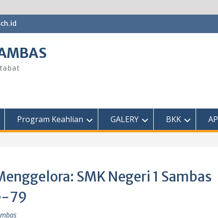
ch.id
SAMBAS
tabat
Program Keahlian
GALERY
BKK
AP
enggelora: SMK Negeri 1 Sambas
e-79
ambas