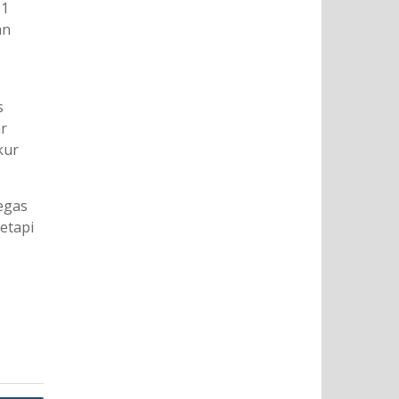
 1
an
s
ar
kur
egas
etapi