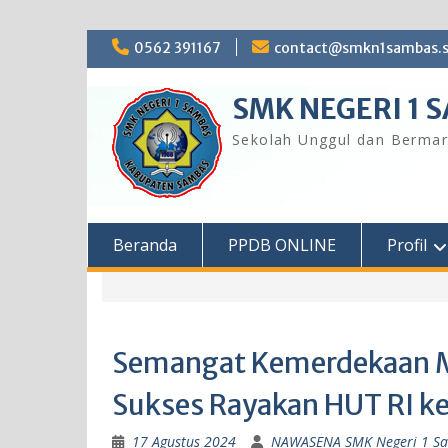
Skip
0562 391167
contact@smkn1sambas.s
to
content
SMK NEGERI 1 
Sekolah Unggul dan Bermar
Beranda
PPDB ONLINE
Profil
Semangat Kemerdekaan M
Sukses Rayakan HUT RI k
17 Agustus 2024
NAWASENA SMK Negeri 1 S