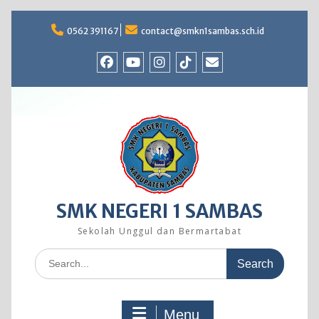
Skip
to
0562 391167
contact@smkn1sambas.sch.id
content
Facebook
Youtube
Instagram
TikTok
Email
SMK NEGERI 1 SAMBAS
Sekolah Unggul dan Bermartabat
Search
for:
Menu