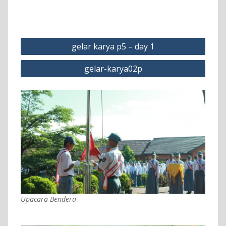
Navigasi
gelar karya p5 – day 1
pos
gelar-karya02p
Upacara Bendera