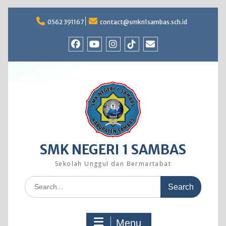
Skip
to
0562 391167
contact@smkn1sambas.sch.id
content
Facebook
Youtube
Instagram
TikTok
Email
SMK NEGERI 1 SAMBAS
Sekolah Unggul dan Bermartabat
Search
for:
Menu