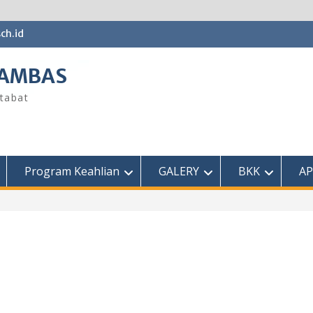
ch.id
SAMBAS
tabat
Program Keahlian
GALERY
BKK
AP