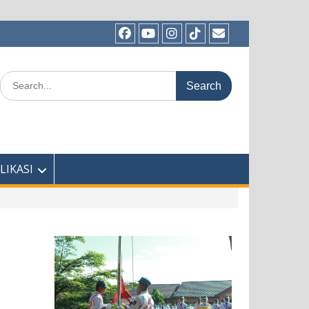
Facebook
Youtube
Instagram
TikTok
Email
Search
for:
LIKASI