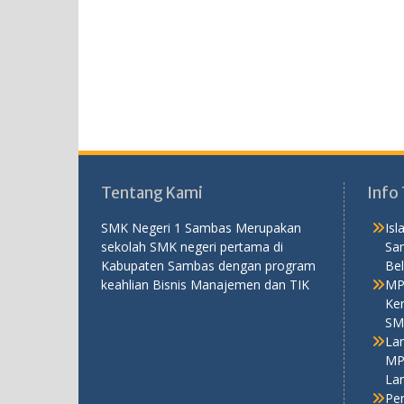
Tentang Kami
Info 
SMK Negeri 1 Sambas Merupakan
Is
sekolah SMK negeri pertama di
Sa
Kabupaten Sambas dengan program
Bel
keahlian Bisnis Manajemen dan TIK
MP
Ken
SM
La
MP
La
Pe