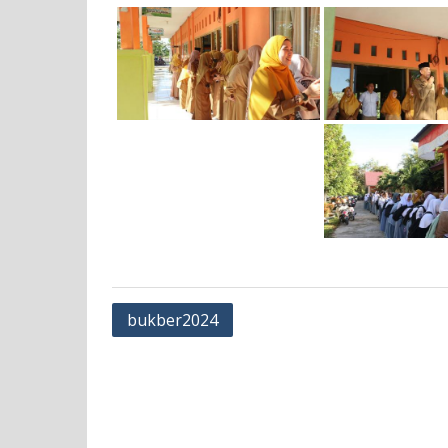
Navigasi
bukber2024
pos