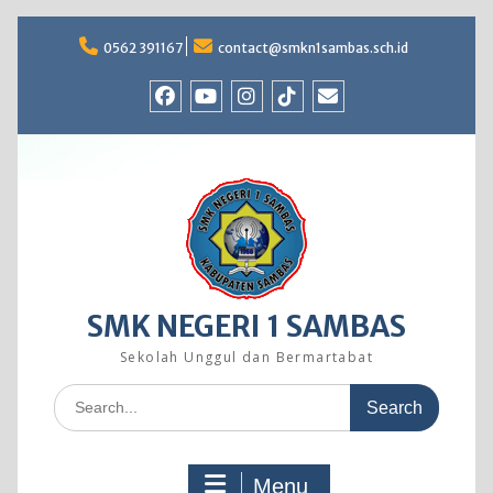
Skip
to
0562 391167
contact@smkn1sambas.sch.id
content
Facebook
Youtube
Instagram
TikTok
Email
SMK NEGERI 1 SAMBAS
Sekolah Unggul dan Bermartabat
Search
for:
Menu