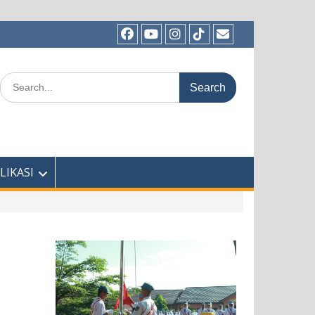
Facebook
Youtube
Instagram
TikTok
Email
Search
for:
LIKASI