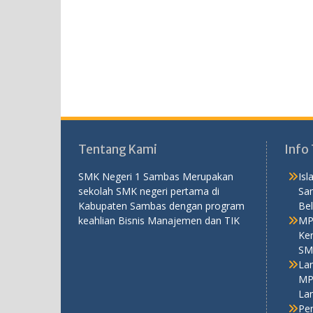
Tentang Kami
Info 
SMK Negeri 1 Sambas Merupakan
Is
sekolah SMK negeri pertama di
Sa
Kabupaten Sambas dengan program
Bel
keahlian Bisnis Manajemen dan TIK
MP
Ken
SM
La
MP
La
Pe