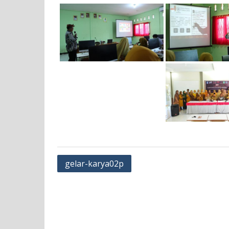
Navigasi
gelar-karya02p
pos