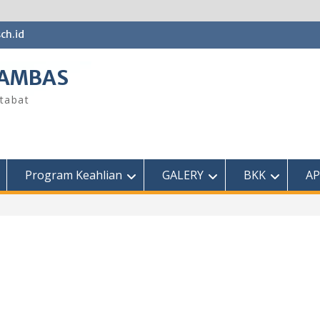
ch.id
SAMBAS
tabat
Program Keahlian
GALERY
BKK
AP