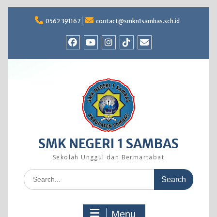
Skip
to
0562 391167
contact@smkn1sambas.sch.id
content
Facebook
Youtube
Instagram
TikTok
Email
SMK NEGERI 1 SAMBAS
Sekolah Unggul dan Bermartabat
Search
for:
Menu