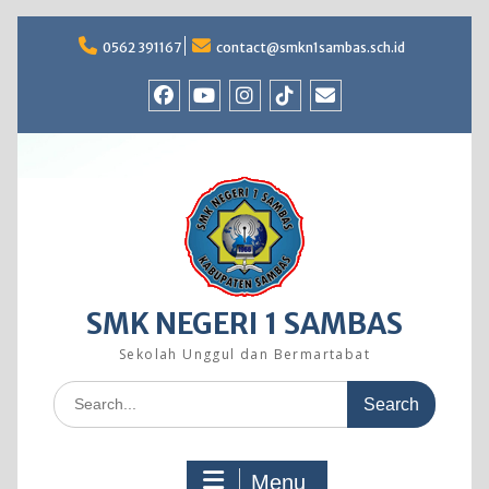
Skip
to
0562 391167
contact@smkn1sambas.sch.id
content
Facebook
Youtube
Instagram
TikTok
Email
SMK NEGERI 1 SAMBAS
Sekolah Unggul dan Bermartabat
Search
for:
Menu