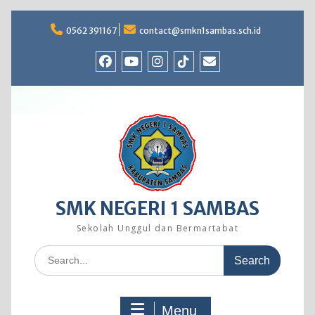
Skip
to
0562 391167
contact@smkn1sambas.sch.id
content
Facebook
Youtube
Instagram
TikTok
Email
SMK NEGERI 1 SAMBAS
Sekolah Unggul dan Bermartabat
Search
for:
Menu