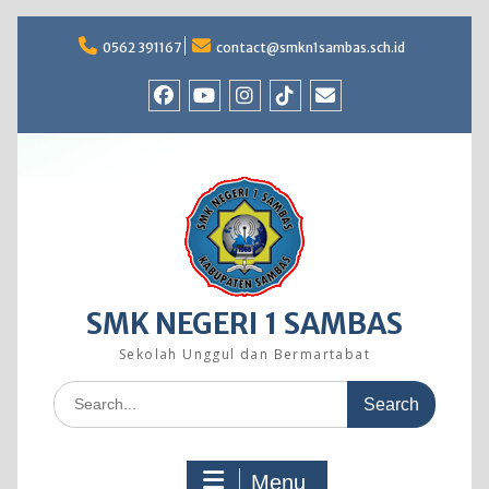
Skip
to
0562 391167
contact@smkn1sambas.sch.id
content
Facebook
Youtube
Instagram
TikTok
Email
SMK NEGERI 1 SAMBAS
Sekolah Unggul dan Bermartabat
Search
for:
Menu