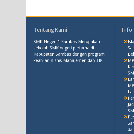
Tentang Kami
Info 
SMK Negeri 1 Sambas Merupakan
Is
sekolah SMK negeri pertama di
Sa
Kabupaten Sambas dengan program
Bel
keahlian Bisnis Manajemen dan TIK
MP
Ken
SM
La
MP
La
Pe
Ja
SM
Pe
Sa
da