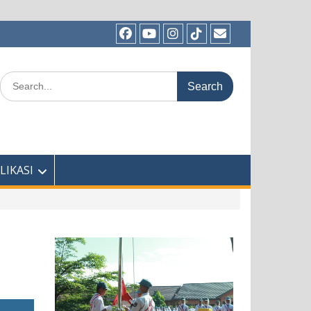
Facebook
Youtube
Instagram
TikTok
Email
Search
for:
LIKASI