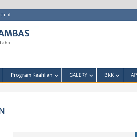
ch.id
SAMBAS
tabat
Program Keahlian
GALERY
BKK
AP
AN