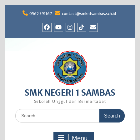
Skip
to
0562 391167
contact@smkn1sambas.sch.id
content
Facebook
Youtube
Instagram
TikTok
Email
SMK NEGERI 1 SAMBAS
Sekolah Unggul dan Bermartabat
Search
for:
Menu