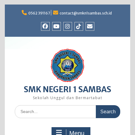
Skip
to
0562 391167
contact@smkn1sambas.sch.id
content
Facebook
Youtube
Instagram
TikTok
Email
SMK NEGERI 1 SAMBAS
Sekolah Unggul dan Bermartabat
Search
for:
Menu