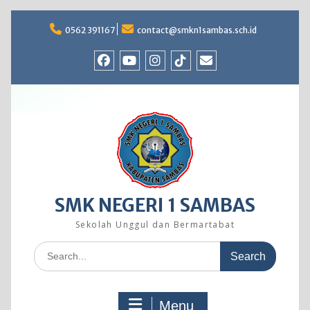
Skip
to
0562 391167
contact@smkn1sambas.sch.id
content
Facebook
Youtube
Instagram
TikTok
Email
SMK NEGERI 1 SAMBAS
Sekolah Unggul dan Bermartabat
Search
for:
Menu