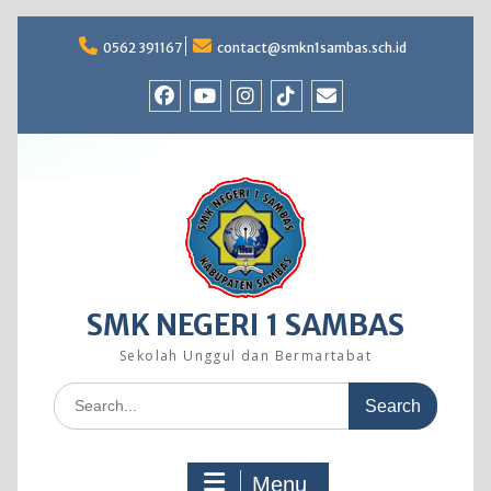
Skip
to
0562 391167
contact@smkn1sambas.sch.id
content
Facebook
Youtube
Instagram
TikTok
Email
SMK NEGERI 1 SAMBAS
Sekolah Unggul dan Bermartabat
Search
for:
Menu