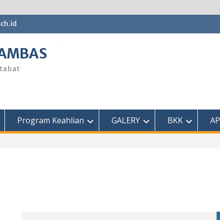
ch.id
SAMBAS
tabat
Program Keahlian
GALERY
BKK
AP