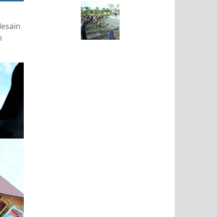
desain
h