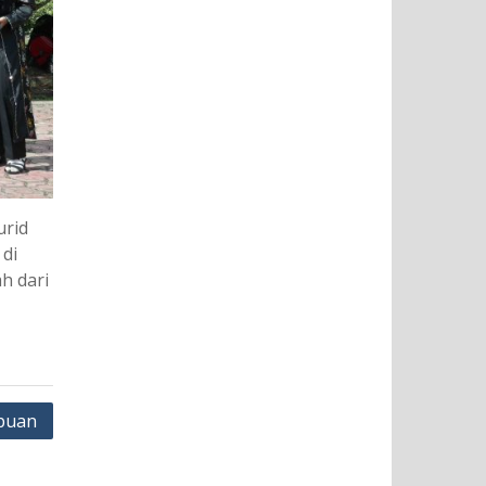
urid
 di
h dari
puan