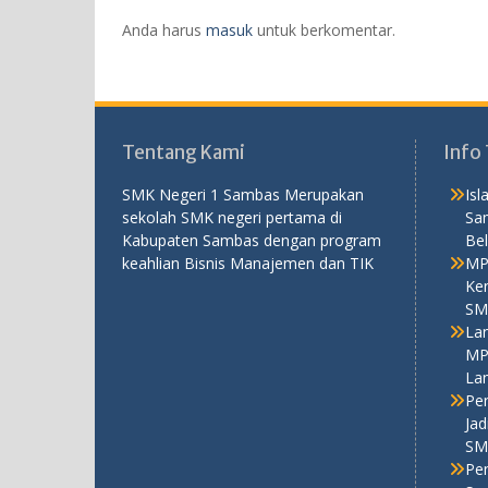
Anda harus
masuk
untuk berkomentar.
Tentang Kami
Info 
SMK Negeri 1 Sambas Merupakan
Is
sekolah SMK negeri pertama di
Sa
Kabupaten Sambas dengan program
Bel
keahlian Bisnis Manajemen dan TIK
MP
Ken
SM
La
MP
La
Pe
Ja
SM
Pe