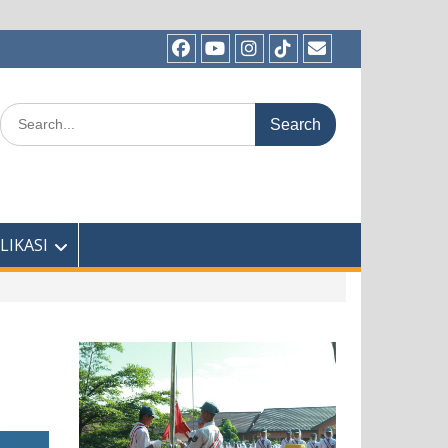
Facebook
Youtube
Instagram
TikTok
Email
Search
for:
LIKASI