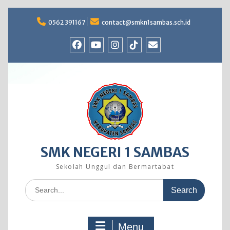
Skip
to
0562 391167
contact@smkn1sambas.sch.id
content
Facebook
Youtube
Instagram
TikTok
Email
SMK NEGERI 1 SAMBAS
Sekolah Unggul dan Bermartabat
Search
for:
Menu