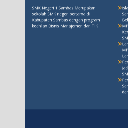
SMK Negeri 1 Sambas Merupakan
Is
sekolah SMK negeri pertama di
Sa
Kabupaten Sambas dengan program
Bel
keahlian Bisnis Manajemen dan TIK
MP
Ken
SM
La
MP
La
Pe
Ja
SM
Pe
Sa
da