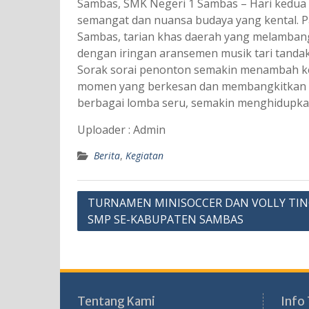
Sambas, SMK Negeri 1 Sambas – Hari kedua
semangat dan nuansa budaya yang kental. P
Sambas, tarian khas daerah yang melamban
dengan iringan aransemen musik tari tanda
Sorak sorai penonton semakin menambah ke
momen yang berkesan dan membangkitkan ra
berbagai lomba seru, semakin menghidupka
Uploader : Admin
Berita
,
Kegiatan
Navigasi
TURNAMEN MINISOCCER DAN VOLLY TI
SMP SE-KABUPATEN SAMBAS
pos
Tentang Kami
Info 