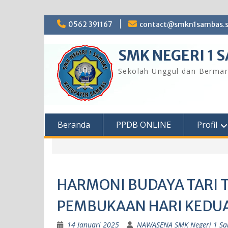
Skip
0562 391167
contact@smkn1sambas.s
to
content
SMK NEGERI 1 
Sekolah Unggul dan Bermar
Beranda
PPDB ONLINE
Profil
HARMONI BUDAYA TARI 
PEMBUKAAN HARI KEDUA
14 Januari 2025
NAWASENA SMK Negeri 1 S