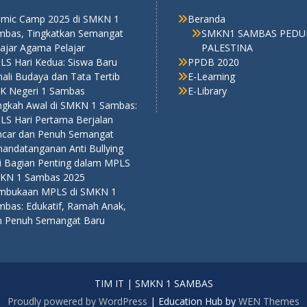
lamic Camp 2025 di SMKN 1
Beranda
mbas, Tingkatkan Semangat
SMKN1 SAMBAS PEDU
ajar Agama Pelajar
PALESTINA
LS Hari Kedua: Siswa Baru
PPDB 2020
ali Budaya dan Tata Tertib
E-Learning
K Negeri 1 Sambas
E-Library
ngkah Awal di SMKN 1 Sambas:
LS Hari Pertama Berjalan
ncar dan Penuh Semangat
nandatanganan Anti Bullying
di Bagian Penting dalam MPLS
KN 1 Sambas 2025
mbukaan MPLS di SMKN 1
mbas: Edukatif, Ramah Anak,
n Penuh Semangat Baru
TIM IT | SMKN 1 SAMBAS
Proudly powered by WordPress
|
Education Hub by
WEN Themes