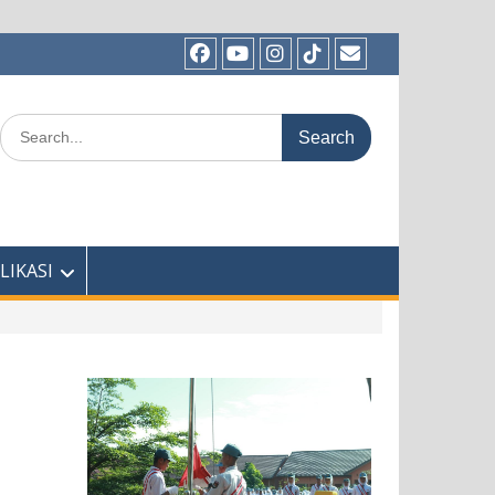
Facebook
Youtube
Instagram
TikTok
Email
Search
for:
LIKASI