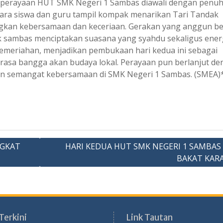
 perayaan HUT SMK Negeri 1 Sambas diawali dengan penu
ara siswa dan guru tampil kompak menarikan Tari Tandak
gkan kebersamaan dan keceriaan. Gerakan yang anggun b
k sambas menciptakan suasana yang syahdu sekaligus energ
meriahan, menjadikan pembukaan hari kedua ini sebagai
sa bangga akan budaya lokal. Perayaan pun berlanjut de
n semangat kebersamaan di SMK Negeri 1 Sambas. (SMEA)
NGKAT
HARI KEDUA HUT SMK NEGERI 1 SAMBAS
BAKAT KAR
Terkini
Link Tautan