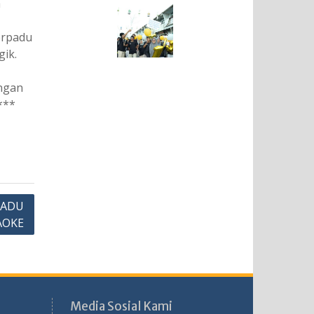
h
erpadu
ik.
ngan
***
 ADU
AOKE
Media Sosial Kami