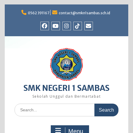
Skip
to
0562 391167
contact@smkn1sambas.sch.id
content
Facebook
Youtube
Instagram
TikTok
Email
SMK NEGERI 1 SAMBAS
Sekolah Unggul dan Bermartabat
Search
for:
Menu