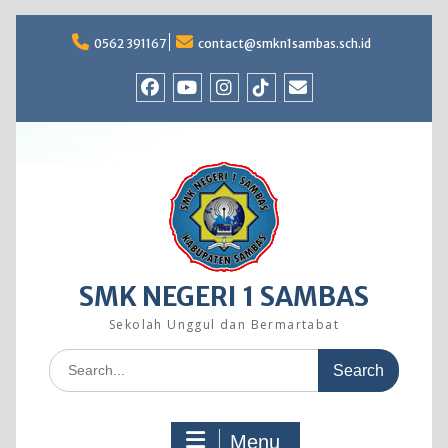
Skip
to
0562 391167
contact@smkn1sambas.sch.id
content
Facebook
Youtube
Instagram
TikTok
Email
SMK NEGERI 1 SAMBAS
Sekolah Unggul dan Bermartabat
Search
for:
Menu