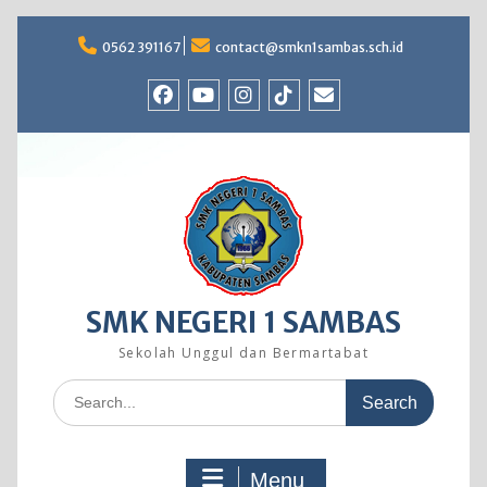
Skip
to
0562 391167
contact@smkn1sambas.sch.id
content
Facebook
Youtube
Instagram
TikTok
Email
SMK NEGERI 1 SAMBAS
Sekolah Unggul dan Bermartabat
Search
for:
Menu