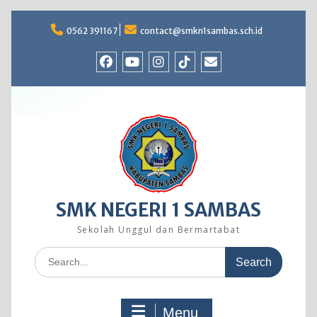
Skip
to
0562 391167
contact@smkn1sambas.sch.id
content
Facebook
Youtube
Instagram
TikTok
Email
SMK NEGERI 1 SAMBAS
Sekolah Unggul dan Bermartabat
Search
for:
Menu