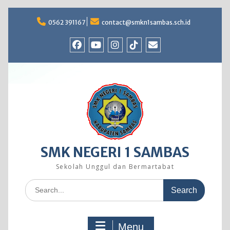
Skip
to
0562 391167
contact@smkn1sambas.sch.id
content
Facebook
Youtube
Instagram
TikTok
Email
SMK NEGERI 1 SAMBAS
Sekolah Unggul dan Bermartabat
Search
for:
Menu