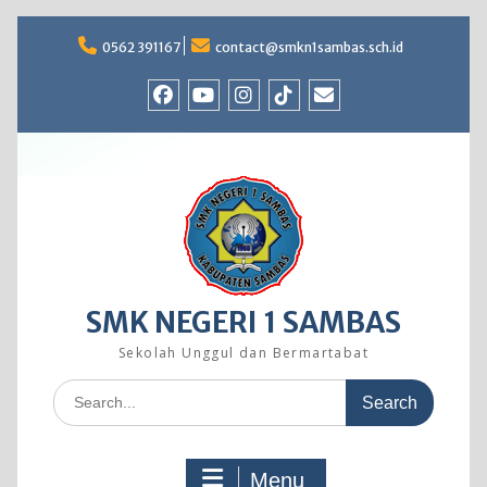
Skip
to
0562 391167
contact@smkn1sambas.sch.id
content
Facebook
Youtube
Instagram
TikTok
Email
SMK NEGERI 1 SAMBAS
Sekolah Unggul dan Bermartabat
Search
for:
Menu