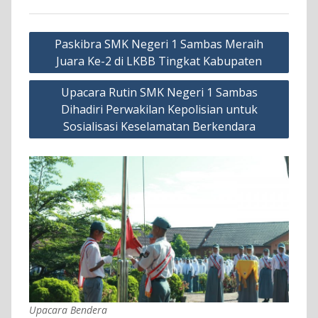
Navigasi
Paskibra SMK Negeri 1 Sambas Meraih
pos
Juara Ke-2 di LKBB Tingkat Kabupaten
Upacara Rutin SMK Negeri 1 Sambas
Dihadiri Perwakilan Kepolisian untuk
Sosialisasi Keselamatan Berkendara
Upacara Bendera