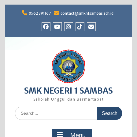
Skip
to
0562 391167
contact@smkn1sambas.sch.id
content
Facebook
Youtube
Instagram
TikTok
Email
SMK NEGERI 1 SAMBAS
Sekolah Unggul dan Bermartabat
Search
for:
Menu