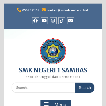
Skip
to
0562 391167
contact@smkn1sambas.sch.id
content
Facebook
Youtube
Instagram
TikTok
Email
SMK NEGERI 1 SAMBAS
Sekolah Unggul dan Bermartabat
Search
for:
Menu