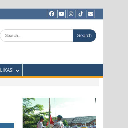
Facebook
Youtube
Instagram
TikTok
Email
Search
for:
LIKASI