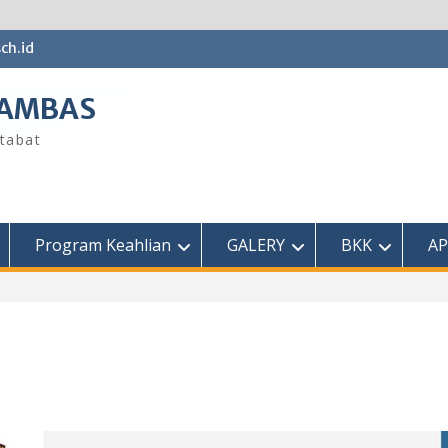
ch.id
SAMBAS
tabat
Program Keahlian
GALERY
BKK
AP