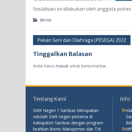
Sosialisasi ini dilakukan oleh anggota polre
Berita
Navigasi
Pekan Seni dan Olahraga (PESEGA) 2022
pos
Tinggalkan Balasan
Anda harus
masuk
untuk berkomentar.
Tentang Kami
Info 
SMK Negeri 1 Sambas Merupakan
Is
sekolah SMK negeri pertama di
Sa
Kabupaten Sambas dengan program
Bel
keahlian Bisnis Manajemen dan TIK
MP