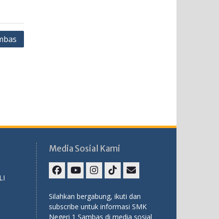
ambas
Media Sosial Kami
LI
Facebook
Youtube
Instagram
TikTok
Email
Silahkan bergabung, ikuti dan
subscribe untuk informasi SMK
Negeri 1 Sambas di media sosial