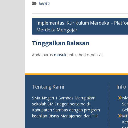
Berita
Navigasi
Implementasi Kurikulum Merdeka – Platf
Merdeka Mengajar
pos
Tinggalkan Balasan
Anda harus
masuk
untuk berkomentar.
Tentang Kami
Info 
SMK Negeri 1 Sambas Merupakan
Is
sekolah SMK negeri pertama di
Sa
Kabupaten Sambas dengan program
Bel
keahlian Bisnis Manajemen dan TIK
MP
Ken
SM