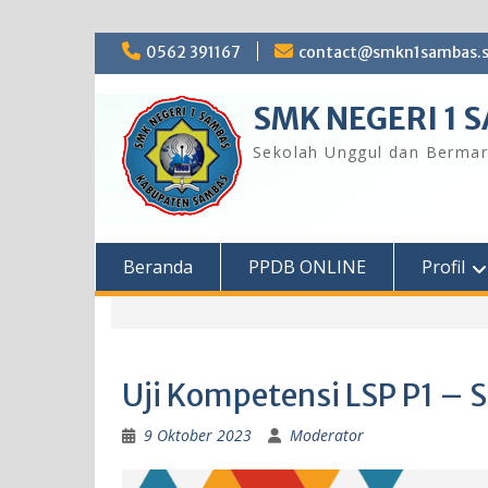
Skip
0562 391167
contact@smkn1sambas.s
to
content
SMK NEGERI 1 
Sekolah Unggul dan Bermar
Beranda
PPDB ONLINE
Profil
Uji Kompetensi LSP P1 – S
9 Oktober 2023
Moderator