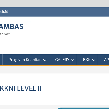
ch.id
SAMBAS
tabat
Program Keahlian
GALERY
BKK
AP
KKNI LEVEL II