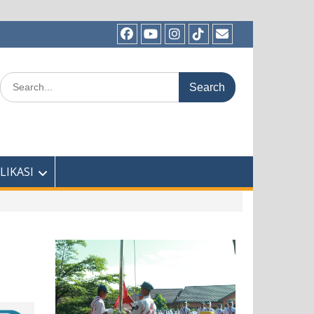
Facebook
Youtube
Instagram
TikTok
Email
Search
for:
LIKASI