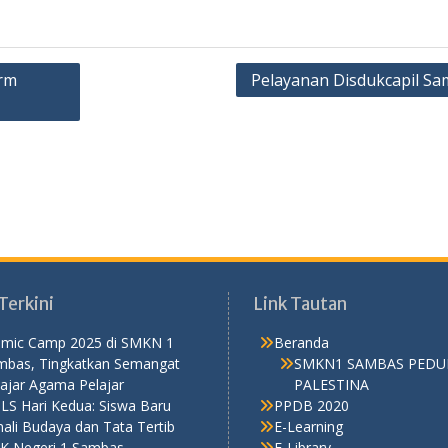
orm
Pelayanan Disdukcapil S
Terkini
Link Tautan
lamic Camp 2025 di SMKN 1
Beranda
mbas, Tingkatkan Semangat
SMKN1 SAMBAS PEDU
ajar Agama Pelajar
PALESTINA
LS Hari Kedua: Siswa Baru
PPDB 2020
ali Budaya dan Tata Tertib
E-Learning
K Negeri 1 Sambas
E-Library