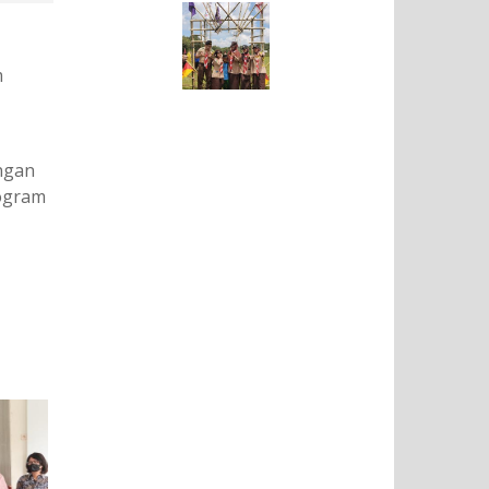
m
ngan
rogram