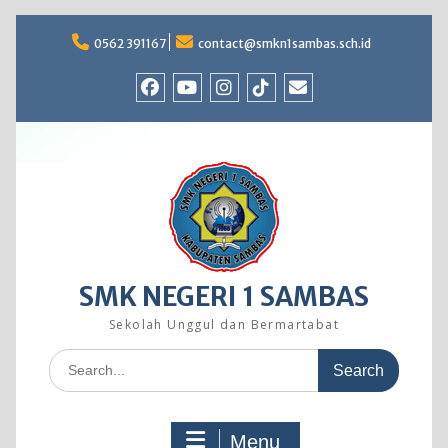
Skip
to
0562 391167
contact@smkn1sambas.sch.id
content
Facebook
Youtube
Instagram
TikTok
Email
SMK NEGERI 1 SAMBAS
Sekolah Unggul dan Bermartabat
Search
for:
Menu