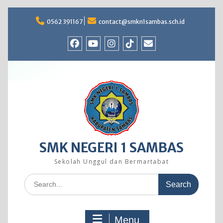
Skip
to
0562 391167
contact@smkn1sambas.sch.id
content
Facebook
Youtube
Instagram
TikTok
Email
SMK NEGERI 1 SAMBAS
Sekolah Unggul dan Bermartabat
Search
for:
Menu