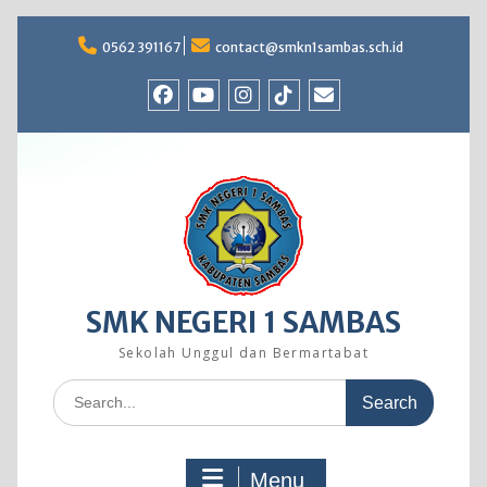
Skip
to
0562 391167
contact@smkn1sambas.sch.id
content
Facebook
Youtube
Instagram
TikTok
Email
SMK NEGERI 1 SAMBAS
Sekolah Unggul dan Bermartabat
Search
for:
Menu