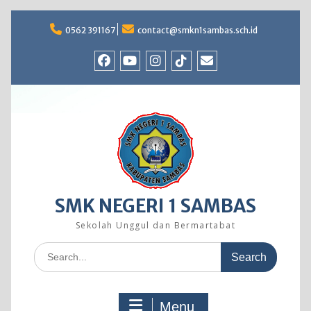
Skip
to
0562 391167
contact@smkn1sambas.sch.id
content
Facebook
Youtube
Instagram
TikTok
Email
SMK NEGERI 1 SAMBAS
Sekolah Unggul dan Bermartabat
Search
for:
Menu