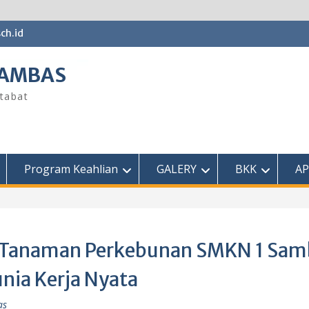
ch.id
SAMBAS
tabat
Program Keahlian
GALERY
BKK
AP
nis Tanaman Perkebunan SMKN 1 Sa
nia Kerja Nyata
as