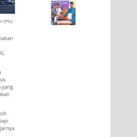
n (PKL)
anakan
KL
n
rus
n yang
ukan
bih
tapi
jarnya