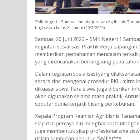
SMK Negeri 1 Sambas melalui jurusan Agribisnis Tanam
bagi siswa kelas XI. Jumat (20/5/2025)
Sambas, 20 Juni 2025 – SMK Negeri 1 Samba
kegiatan sosialisasi Praktik Kerja Lapangan (
memberikan pemahaman mendalam terkait per
yang direncanakan berlangsung pada tahun 
Dalam kegiatan sosialisasi yang dilaksanak
secara rinci mengenai prosedur PKL, mitra i
dikuasai siswa. Para siswa juga diberikan inf
akan digunakan selama masa praktik. Antusi
seputar dunia kerja di bidang perkebunan.
Kepala Program Keahlian Agribisnis Tanaman
siap dan percaya diri menghadapi tantangan d
juga membentuk sikap profesionalisme siswa
dalam sambutan penutup.(SMEA)***