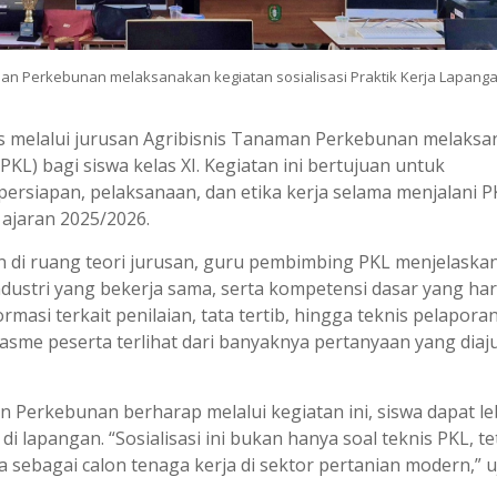
an Perkebunan melaksanakan kegiatan sosialisasi Praktik Kerja Lapanga
s melalui jurusan Agribisnis Tanaman Perkebunan melaks
PKL) bagi siswa kelas XI. Kegiatan ini bertujuan untuk
siapan, pelaksanaan, dan etika kerja selama menjalani P
ajaran 2025/2026.
an di ruang teori jurusan, guru pembimbing PKL menjelaska
ndustri yang bekerja sama, serta kompetensi dasar yang ha
ormasi terkait penilaian, tata tertib, hingga teknis pelapora
asme peserta terlihat dari banyaknya pertanyaan yang diaj
 Perkebunan berharap melalui kegiatan ini, siswa dapat le
i lapangan. “Sosialisasi ini bukan hanya soal teknis PKL, te
 sebagai calon tenaga kerja di sektor pertanian modern,” u