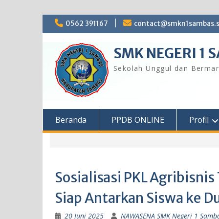
Skip
0562 391167
contact@smkn1sambas.s
to
content
SMK NEGERI 1 
Sekolah Unggul dan Bermar
Beranda
PPDB ONLINE
Profil
Sosialisasi PKL Agribis
Siap Antarkan Siswa ke Du
20 Juni 2025
NAWASENA SMK Negeri 1 Samb