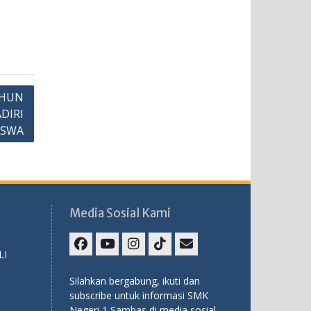
AHUN
DIRI
ISWA
Media Sosial Kami
LI
Facebook
Youtube
Instagram
TikTok
Email
Silahkan bergabung, ikuti dan
subscribe untuk informasi SMK
Negeri 1 Sambas di media sosial