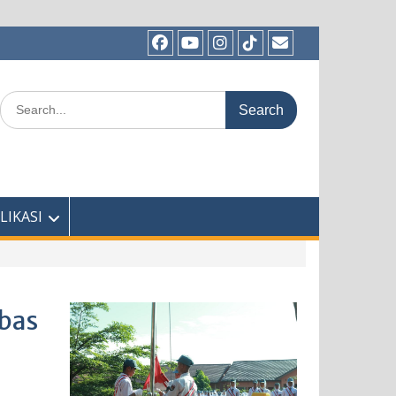
Facebook
Youtube
Instagram
TikTok
Email
Search
for:
LIKASI
mbas