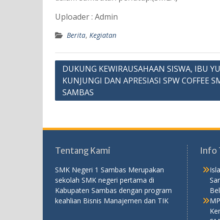
Uploader : Admin
Berita
,
Kegiatan
Navigasi
DUKUNG KEWIRAUSAHAAN SISWA, IBU Y
KUNJUNGI DAN APRESIASI SPW COFFEE S
pos
SAMBAS
Tentang Kami
Info 
SMK Negeri 1 Sambas Merupakan
Is
sekolah SMK negeri pertama di
Sa
Kabupaten Sambas dengan program
Bel
keahlian Bisnis Manajemen dan TIK
MP
Ken