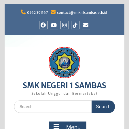
Skip
to
0562 391167
contact@smkn1sambas.sch.id
content
Facebook
Youtube
Instagram
TikTok
Email
SMK NEGERI 1 SAMBAS
Sekolah Unggul dan Bermartabat
Search
for:
Menu