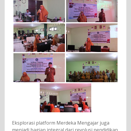
Eksplorasi platform Merdeka Mengajar juga
menjadi bagian integral dari revolusi pendidikan