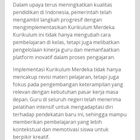
Dalam upaya terus meningkatkan kualitas
pendidikan di Indonesia, pemerintah telah
mengambil langkah progresif dengan
mengimplementasikan Kurikulum Merdeka.
Kurikulum ini tidak hanya mengubah cara
pembelajaran di kelas, tetapi juga melibatkan
pengelolaan kinerja guru dan memanfaatkan
platform inovatif dalam proses pengajaran.
Implementasi Kurikulum Merdeka tidak hanya
mencakup revisi materi pelajaran, tetapi juga
fokus pada pengembangan keterampilan yang
relevan dengan kebutuhan pasar kerja masa
depan. Guru di seluruh negeri telah menerima
pelatihan intensif untuk mengadaptasi diri
terhadap pendekatan baru ini, sehingga mampu
memberikan pembelajaran yang lebih
kontekstual dan memotivasi siswa untuk
berpikir kreatif.