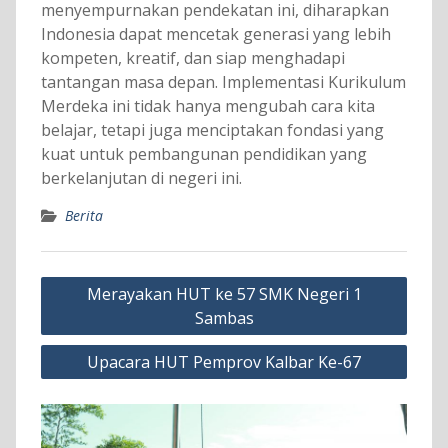
menyempurnakan pendekatan ini, diharapkan
Indonesia dapat mencetak generasi yang lebih
kompeten, kreatif, dan siap menghadapi
tantangan masa depan. Implementasi Kurikulum
Merdeka ini tidak hanya mengubah cara kita
belajar, tetapi juga menciptakan fondasi yang
kuat untuk pembangunan pendidikan yang
berkelanjutan di negeri ini.
Berita
Navigasi
Merayakan HUT ke 57 SMK Negeri 1
pos
Sambas
Upacara HUT Pemprov Kalbar Ke-67