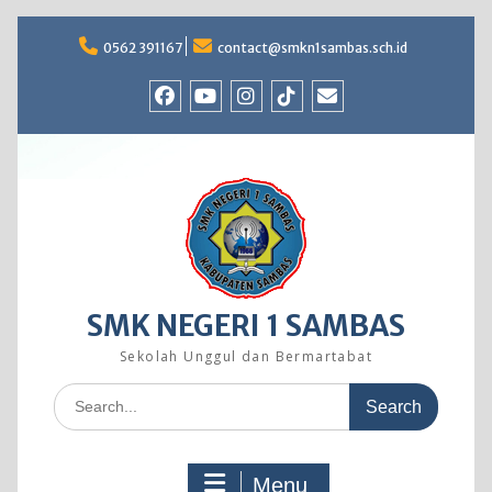
Skip
to
0562 391167
contact@smkn1sambas.sch.id
content
Facebook
Youtube
Instagram
TikTok
Email
SMK NEGERI 1 SAMBAS
Sekolah Unggul dan Bermartabat
Search
for:
Menu