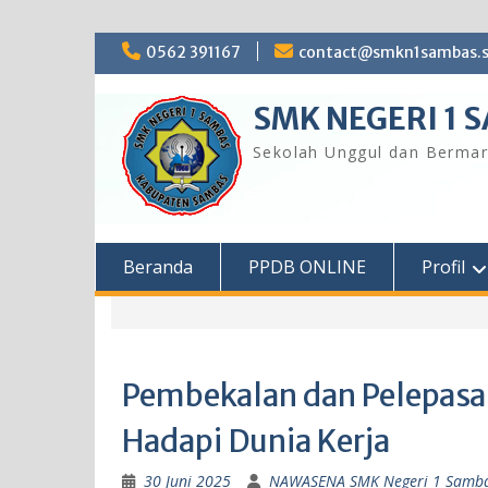
Skip
0562 391167
contact@smkn1sambas.s
to
content
SMK NEGERI 1 
Sekolah Unggul dan Bermar
Beranda
PPDB ONLINE
Profil
Pembekalan dan Pelepasa
Hadapi Dunia Kerja
30 Juni 2025
NAWASENA SMK Negeri 1 Samb