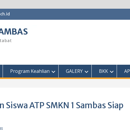
ch.id
SAMBAS
tabat
Program Keahlian
GALERY
BKK
AP
n Siswa ATP SMKN 1 Sambas Siap
as