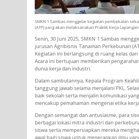
SMKN 1 Sambas menggelar kegiatan pembekalan sekali
(ATP) yang akan melaksanakan Praktik Kerja Lapangan (
Senin, 30 Juni 2025, SMKN 1 Sambas menggel
jurusan Agribisnis Tanaman Perkebunan (AT
Kegiatan ini berlangsung di ruang kelas dan 
Acara ini bertujuan memberikan pengarahan
dunia kerja dan industri.
Dalam sambutannya, Kepala Program Keahli
tanggung jawab selama menjalani PKL. Selai
baik sekolah serta menjalin komunikasi ya
mencakup pemahaman mengenai etika kerja, 
Dengan semangat dan antusiasme, para siswa 
berbagai lokasi mitra industri dan perkeb
siswa serta mempersiapkan mereka menghadap
awal bagi siswa untuk menerapkan ilmu yang 