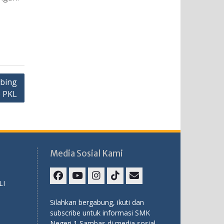
mbing
p PKL
Media Sosial Kami
LI
Facebook
Youtube
Instagram
TikTok
Email
Silahkan bergabung, ikuti dan
subscribe untuk informasi SMK
Negeri 1 Sambas di media sosial