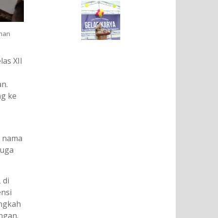
unan
as XII
an.
ng ke
a nama
juga
 di
nsi
angkah
ngan.