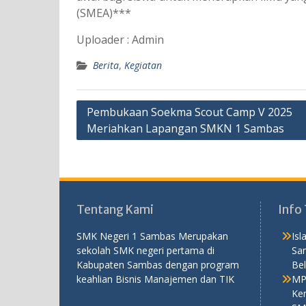
(SMEA)***
Uploader : Admin
Berita
,
Kegiatan
Navigasi
Pembukaan Soekma Scout Camp V 2025
Meriahkan Lapangan SMKN 1 Sambas
pos
Tentang Kami
Info 
SMK Negeri 1 Sambas Merupakan
Is
sekolah SMK negeri pertama di
Sa
Kabupaten Sambas dengan program
Bel
keahlian Bisnis Manajemen dan TIK
MP
Ken