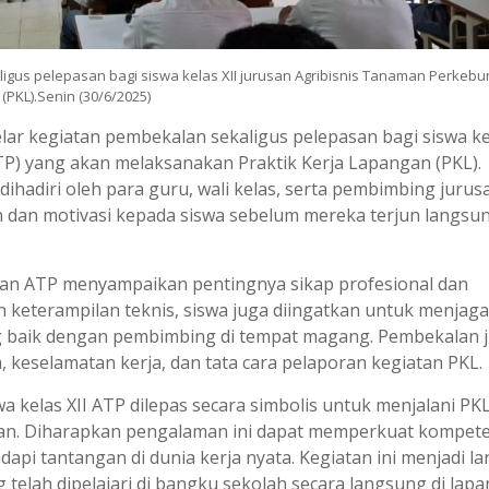
gus pelepasan bagi siswa kelas XII jurusan Agribisnis Tanaman Perkeb
PKL).Senin (30/6/2025)
ar kegiatan pembekalan sekaligus pelepasan bagi siswa kel
P) yang akan melaksanakan Praktik Kerja Lapangan (PKL).
dihadiri oleh para guru, wali kelas, serta pembimbing jurus
 dan motivasi kepada siswa sebelum mereka terjun langsu
an ATP menyampaikan pentingnya sikap profesional dan
n keterampilan teknis, siswa juga diingatkan untuk menjag
ng baik dengan pembimbing di tempat magang. Pembekalan 
keselamatan kerja, dan tata cara pelaporan kegiatan PKL.
kelas XII ATP dilepas secara simbolis untuk menjalani PKL
unan. Diharapkan pengalaman ini dapat memperkuat kompete
i tantangan di dunia kerja nyata. Kegiatan ini menjadi l
telah dipelajari di bangku sekolah secara langsung di lapa