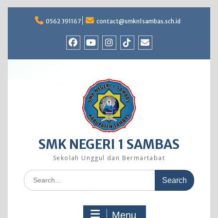
Skip
to
0562 391167
contact@smkn1sambas.sch.id
content
Facebook
Youtube
Instagram
TikTok
Email
SMK NEGERI 1 SAMBAS
Sekolah Unggul dan Bermartabat
Search
for:
Menu