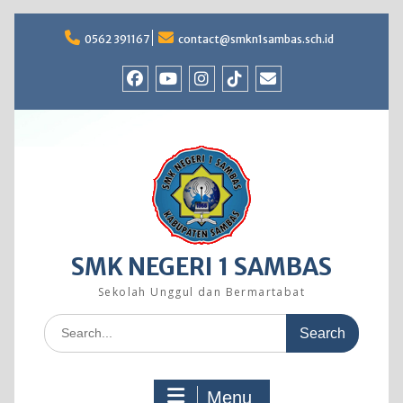
Skip
to
0562 391167
contact@smkn1sambas.sch.id
content
Facebook
Youtube
Instagram
TikTok
Email
SMK NEGERI 1 SAMBAS
Sekolah Unggul dan Bermartabat
Search
for:
Menu