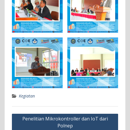
Kegiatan
Navigasi
Penelitian Mikrokontroller dan IoT dari
pos
Polnep