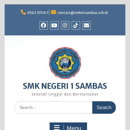
Skip
to
0562 391167
contact@smkn1sambas.sch.id
content
Facebook
Youtube
Instagram
TikTok
Email
SMK NEGERI 1 SAMBAS
Sekolah Unggul dan Bermartabat
Search
for:
Menu