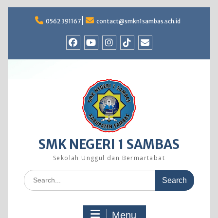
Skip
to
0562 391167
contact@smkn1sambas.sch.id
content
Facebook
Youtube
Instagram
TikTok
Email
SMK NEGERI 1 SAMBAS
Sekolah Unggul dan Bermartabat
Search
for:
Menu