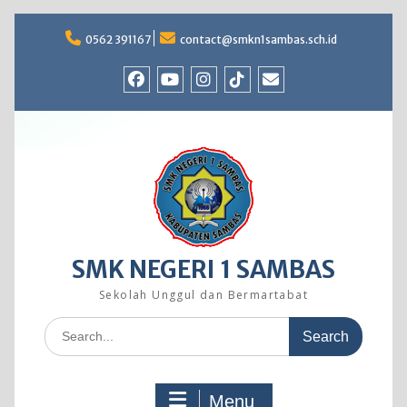
Skip
to
0562 391167
contact@smkn1sambas.sch.id
content
Facebook
Youtube
Instagram
TikTok
Email
SMK NEGERI 1 SAMBAS
Sekolah Unggul dan Bermartabat
Search
for:
Menu